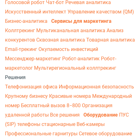
Голосовой робот
Чат-бот
Речевая аналитика
Искусственный интеллект
Управление качеством (QM)
Бизнес-аналитика
Сервисы для маркетинга
Коллтрекинг
Мультиканальная аналитика
Анализ
конкурентов
Сквозная аналитика
Товарная аналитика
Email-трекинг
Окупаемость инвестиций
Мессенджер‑маркетинг
Робот-аналитик
Робот-
маркетолог
Мультирегиональный коллтрекинг
Решения
Телефонизация офиса
Информационная безопасность
Крупному бизнесу
Красивые номера
Международный
номер
Бесплатный вызов 8−800
Организация
удаленной работы
Все решения
Оборудование
ПУС
(SIP) телефоны стационарные
Веб-камеры
Профессиональные гарнитуры
Сетевое оборудование