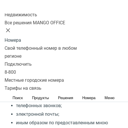
Колл-центр
Недвижимость
Настоящим, действуя свободно, своей волей и в своем
Все решения MANGO OFFICE
интересе, а также подтверждая свою дееспособность,
я, в соответствии со ст. 18 Федерального закона
Номера
«
О рекламе», даю согласие на получение
Свой телефонный номер в любом
от ООО
«
Манго Телеком»
(
ИНН 7 709 501 144)
(
далее —
регионе
«Компания») сообщений и любой иной информации
Подключить
рекламного характера
(
далее — Реклама)
8-800
посредством:
Местные городские номера
Тарифы на связь
СМС;
мессенджеров;
Поиск
Продукты
Решения
Номера
Меню
телефонных звонков;
электронной почты;
иным образом по предоставленным мною