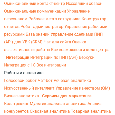
Омниканальный контакт-центр
Исходящий обзвон
Омниканальные коммуникации
Управление
персоналом
Рабочее место сотрудника
Конструктор
отчетов
Робот-администратор
Управление рабочими
ресурсами
База знаний
Управление сделками
ПИП
(API) для УВК (CRM)
Чат для сайта
Оценка
эффективности работы
Все возможности колл-центра
Интеграции
Интеграции по ПИП (API)
Вебхуки
Интеграция с 1С
Все интеграции
Роботы и аналитика
Голосовой робот
Чат-бот
Речевая аналитика
Искусственный интеллект
Управление качеством (QM)
Бизнес-аналитика
Сервисы для маркетинга
Коллтрекинг
Мультиканальная аналитика
Анализ
конкурентов
Сквозная аналитика
Товарная аналитика