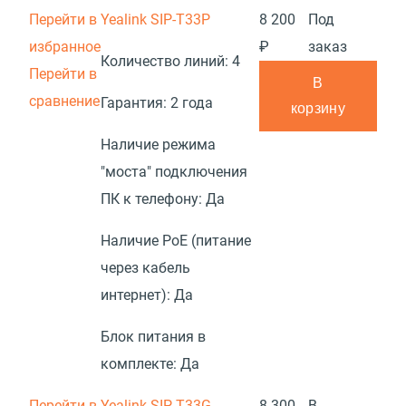
Перейти в
Yealink SIP-T33P
8 200
Под
избранное
₽
заказ
Количество линий:
4
Перейти в
В
сравнение
Гарантия:
2 года
корзину
Наличие режима
"моста" подключения
ПК к телефону:
Да
Наличие PoE (питание
через кабель
интернет):
Да
Блок питания в
комплекте:
Да
Перейти в
Yealink SIP-T33G
8 300
В