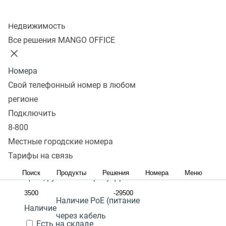
Колл-центр
Показать
Недвижимость
Все решения MANGO OFFICE
В избранном 0 товаров
Сравнить 0 товаров
Номера
Сбросить
Перейти в
SIP телефон с gigabit
Фильтры
Fanvil X301P
SIP телефон с PoE
4 700
Под
SIP
Свой телефонный номер в любом
избранное
телефон с цветным дисплеем
₽
заказ
регионе
Количество линий:
2
Перейти в
Популярные
Подключить
В
сравнение
Популярные
С высоким рейтингом
Сначала
Гарантия:
2 года
8-800
корзину
дешевые
Сначала дорогие
Местные городские номера
Наличие режима
Акция
Тарифы на связь
"моста" подключения
Поиск
Продукты
Решения
Номера
Меню
Цена,
руб.:
ПК к телефону:
Да
-
Наличие PoE (питание
Наличие
через кабель
Есть на складе