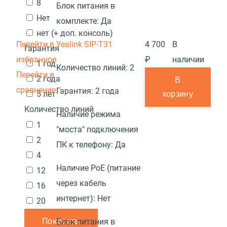
8
Блок питания в
Нет
комплекте:
Да
нет (+ доп. консоль)
Перейти в
Yealink SIP-T31
4 700
В
Гарантия
избранное
₽
наличии
1 год
Количество линий:
2
Перейти в
2 года
В
сравнение
Гарантия:
2 года
5 лет
корзину
Количество линий
Наличие режима
1
"моста" подключения
2
ПК к телефону:
Да
4
Наличие PoE (питание
12
через кабель
16
интернет):
Нет
20
Показать
Блок питания в