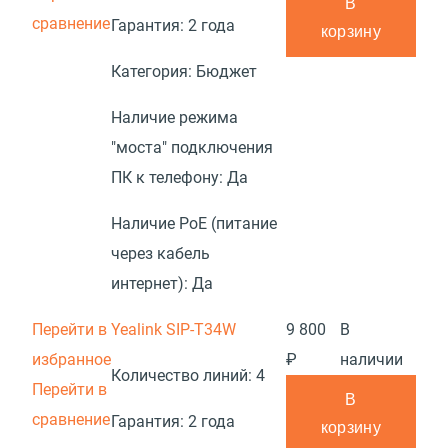
В
сравнение
Гарантия:
2 года
корзину
Категория:
Бюджет
Наличие режима
"моста" подключения
ПК к телефону:
Да
Наличие PoE (питание
через кабель
интернет):
Да
Перейти в
Yealink SIP-T34W
9 800
В
избранное
₽
наличии
Количество линий:
4
Перейти в
В
сравнение
Гарантия:
2 года
корзину