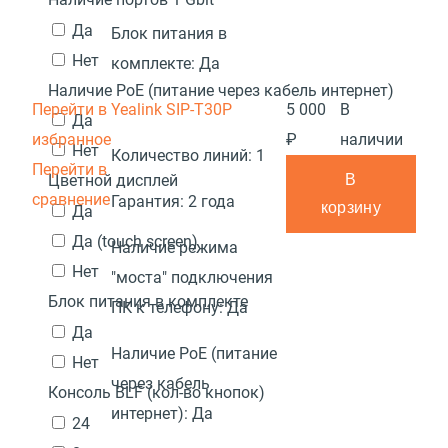
Да
Блок питания в
Нет
комплекте:
Да
Наличие PoE (питание через кабель интернет)
Перейти в
Yealink SIP-T30P
5 000
В
Да
избранное
₽
наличии
Нет
Количество линий:
1
Перейти в
В
Цветной дисплей
сравнение
Гарантия:
2 года
корзину
Да
Да (touch screen)
Наличие режима
Нет
"моста" подключения
Блок питания в комплекте
ПК к телефону:
Да
Да
Наличие PoE (питание
Нет
через кабель
Консоль BLF (кол-во кнопок)
интернет):
Да
24