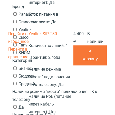
интернет):
Да
Бренд
Блок питания в
Panasonic
комплекте:
Да
Grandstream
Yealink
Перейти в
Yealink SIP-T30
4 400
В
Cisco
избранное
₽
наличии
Fanvil
Количество линий:
1
Перейти в
В
SNOM
сравнение
Гарантия:
2 года
корзину
Категория
Бизнес
Наличие режима
Бюджет
"моста" подключения
Средний
ПК к телефону:
Да
Наличие режима "моста" подключения ПК к
Наличие PoE (питание
телефону
через кабель
Да
интернет):
Нет
Наличие портов 1 Gbit