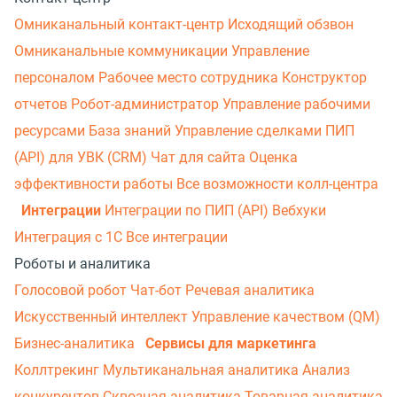
Омниканальный контакт-центр
Исходящий обзвон
Омниканальные коммуникации
Управление
персоналом
Рабочее место сотрудника
Конструктор
отчетов
Робот-администратор
Управление рабочими
ресурсами
База знаний
Управление сделками
ПИП
(API) для УВК (CRM)
Чат для сайта
Оценка
эффективности работы
Все возможности колл-центра
Интеграции
Интеграции по ПИП (API)
Вебхуки
Интеграция с 1С
Все интеграции
Роботы и аналитика
Голосовой робот
Чат-бот
Речевая аналитика
Искусственный интеллект
Управление качеством (QM)
Бизнес-аналитика
Сервисы для маркетинга
Коллтрекинг
Мультиканальная аналитика
Анализ
конкурентов
Сквозная аналитика
Товарная аналитика