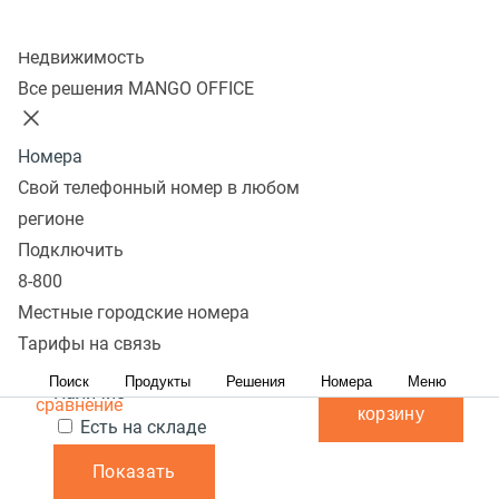
Колл-центр
Показать
Недвижимость
Все решения MANGO OFFICE
В избранном 0 товаров
Сравнить 0 товаров
Номера
Сбросить
Перейти в
Популярные
Фильтры
teXet TM-130
900 ₽
В наличии
Свой телефонный номер в любом
избранное
Популярные
С высоким рейтингом
черный
Сначала
В
регионе
Перейти в
дешевые
Сначала дорогие
корзину
Подключить
сравнение
Акция
8-800
Перейти в
teXet TM-5703
6 000
В
Местные городские номера
Цена,
руб.:
избранное
синий
₽
наличии
Тарифы на связь
-
Перейти в
Поиск
Продукты
Решения
Номера
В
Меню
Наличие
сравнение
корзину
Есть на складе
Показать