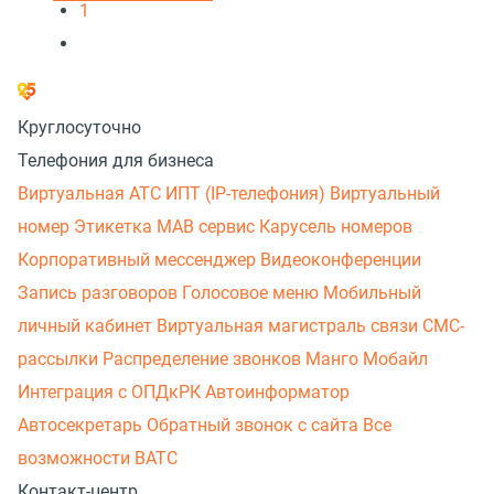
1
Круглосуточно
Телефония для бизнеса
Виртуальная АТС
ИПТ (IP-телефония)
Виртуальный
номер
Этикетка
МАВ сервис
Карусель номеров
Корпоративный мессенджер
Видеоконференции
Запись разговоров
Голосовое меню
Мобильный
личный кабинет
Виртуальная магистраль связи
СМС-
рассылки
Распределение звонков
Манго Мобайл
Интеграция с ОПДкРК
Автоинформатор
Автосекретарь
Обратный звонок с сайта
Все
возможности ВАТС
Контакт-центр