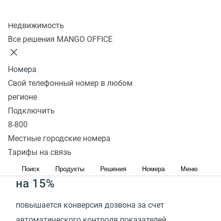
Оцените эффективность
Колл-центр
Робота-администратора
Недвижимость
Все решения MANGO OFFICE
1 минута
Номера
тратится на сбор данных из CRM‑систему
Свой телефонный номер в любом
и передачу их в исходящий обзвон
регионе
Подключить
в 30 раз
8-800
Местные городские номера
быстрее происходит подготовка исходящего
Тарифы на связь
обзвона
Поиск
Продукты
Решения
Номера
Меню
на 15%
повышается конверсия дозвона за счет
автоматического контроля показателей