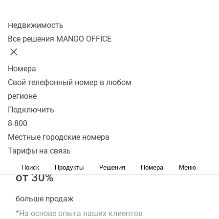
Колл-центр
Настройте переадресацию
Недвижимость
с добавочного
Все решения MANGO OFFICE
на заместителя, группу
Номера
сотрудников или личный
Свой телефонный номер в любом
мобильный
регионе
Подключить
8-800
до 90%
Местные городские номера
Тарифы на связь
меньше пропущенных обращений
Поиск
Продукты
Решения
Номера
Меню
от 30%
больше продаж
*На основе опыта наших клиентов