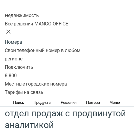
Подключайте за 15 минут и увеличивай продажи
Колл-центр
Недвижимость
Узнать подробнее
Все решения MANGO OFFICE
Снижение затрат рабочего времени на сбор
Номера
аналитики в два раза
Свой телефонный номер в любом
Принятие решений на основе объективных данных
регионе
Контроль ключевых метрик продаж в наглядных
Подключить
отчетах
8-800
Более 25 отраслей используют MANGO OFFICE
Местные городские номера
Тарифы на связь
Создавайте правильный
Поиск
Продукты
Решения
Номера
Меню
отдел продаж с продвинутой
аналитикой